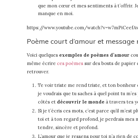
que mon cœur et mes sentiments à t’offrir. J
manque en moi.
https://www.youtube.com/watch?v=w7mPiCeefA
Poème court d’amour et message r
Voici quelques
exemples de poèmes d’amour
cou
même écrire
ces poèmes
sur des bouts de papier 
retrouver.
Te voir triste me rend triste, et ton bonheur 
je voudrais que tu saches à quel point tu m’es
côtés et
découvrir le monde
à travers tes y
Si je t’écris ces mots, c’est parce qu’il m’est 
toi et à ton regard profond, je perdrais mes m
tendre, sincère et profond.
L’amour que je ressens pour toi n’a rien de co