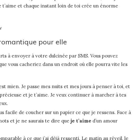
e t’aime et chaque instant loin de toi crée un énorme
w
omantique pour elle
rts à envoyer à votre dulcinée par SMS. Vous pouvez
que vous cacheriez dans un endroit où elle pourra vite les
est mien. Je passe mes nuits et mes jours à penser à toi, et
 précieuse et je t’aime. Je veux continuer à marcher à tes
eux.
plus facile de coucher sur un papier ce que je ressens. Face à
ots et je ne saurais te dire que
je t’aime
d’un amour
mparable à ce que j’ai déjà ressenti. Le matin au réveil, le